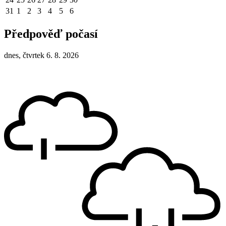
31
1
2
3
4
5
6
Předpověď počasí
dnes, čtvrtek 6. 8. 2026