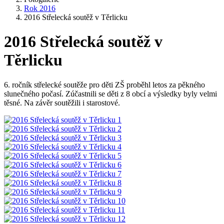
Rok 2016
2016 Střelecká soutěž v Těrlicku
2016 Střelecká soutěž v
Těrlicku
6. ročník střelecké soutěže pro děti ZŠ proběhl letos za pěkného
slunečného počasí. Zúčastnili se děti z 8 obcí a výsledky byly velmi
těsné. Na závěr soutěžili i starostové.