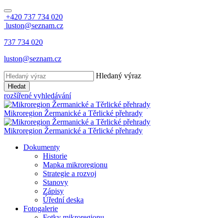
+420 737 734 020
luston@seznam.cz
737 734 020
luston@seznam.cz
Hledaný výraz
Hledat
rozšířené vyhledávání
Mikroregion
Žermanické
a
Těrlické
přehrady
Mikroregion
Žermanické
a
Těrlické
přehrady
Dokumenty
Historie
Mapka mikroregionu
Strategie a rozvoj
Stanovy
Zápisy
Úřední deska
Fotogalerie
Fotky mikroregionu