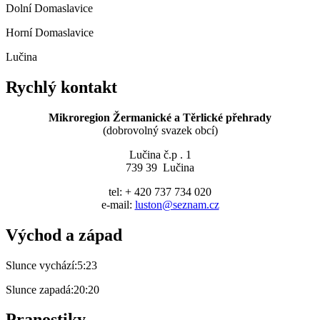
Dolní Domaslavice
Horní Domaslavice
Lučina
Rychlý kontakt
Mikroregion Žermanické a Těrlické přehrady
(dobrovolný svazek obcí)
Lučina č.p . 1
739 39 Lučina
tel: + 420 737 734 020
e-mail:
luston@seznam.cz
Východ a západ
Slunce vychází:
5:23
Slunce zapadá:
20:20
Pranostiky