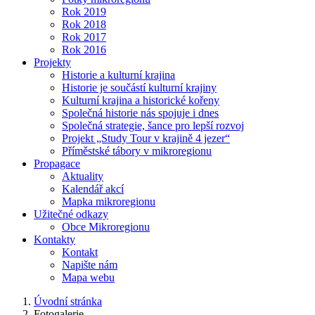
Rok 2019
Rok 2018
Rok 2017
Rok 2016
Projekty
Historie a kulturní krajina
Historie je součástí kulturní krajiny
Kulturní krajina a historické kořeny
Společná historie nás spojuje i dnes
Společná strategie, šance pro lepší rozvoj
Projekt „Study Tour v krajině 4 jezer“
Příměstské tábory v mikroregionu
Propagace
Aktuality
Kalendář akcí
Mapka mikroregionu
Užitečné odkazy
Obce Mikroregionu
Kontakty
Kontakt
Napište nám
Mapa webu
Úvodní stránka
Fotogalerie